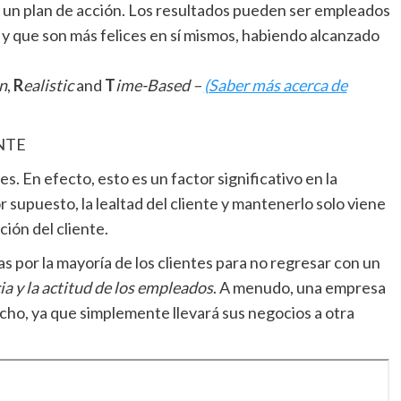
 un plan de acción. Los resultados pueden ser empleados
 y que son más felices en sí mismos, habiendo alcanzado
n
,
R
ealistic
and
T
ime-Based –
(Saber más acerca de
NTE
s. En efecto, esto es un factor significativo en la
r supuesto, la lealtad del cliente y mantenerlo solo viene
ción del cliente.
s por la mayoría de los clientes para no regresar con un
ia y la actitud de los empleados
. A menudo, una empresa
fecho, ya que simplemente llevará sus negocios a otra