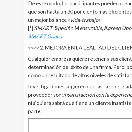
De este modo, los participantes pueden crear
que son hasta un 30 por ciento más eficientes
un mejor balance «
vida-trabajo
«.
[*]
SMART
:
S
pecific
,
M
easurable
,
A
greed Upo
SMART Goals)
<<>>2. MEJORA EN LA LEALTAD DEL CLIE
Cualquier empresa quiere retener a sus cliente
determinación del éxito de una firma. Pero, po
como un resultado de altos niveles de satisfac
Investigaciones sugieren que las razones dada
proveedor son:
insatisfacción con la experienc
ni siquiera sabrá que tiene un cliente insatis
parte.