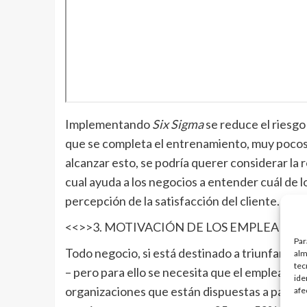
Implementando
Six Sigma
se reduce el riesgo
que se completa el entrenamiento, muy pocos 
alcanzar esto, se podría querer considerar la r
cual ayuda a los negocios a entender cuál de lo
percepción de la satisfacción del cliente.
<<>>3. MOTIVACIÓN DE LOS EMPLEADOS
Par
Todo negocio, si está destinado a triunfar, 
alm
tec
– pero para ello se necesita que el empleado 
ide
organizaciones que están dispuestas a parti
afe