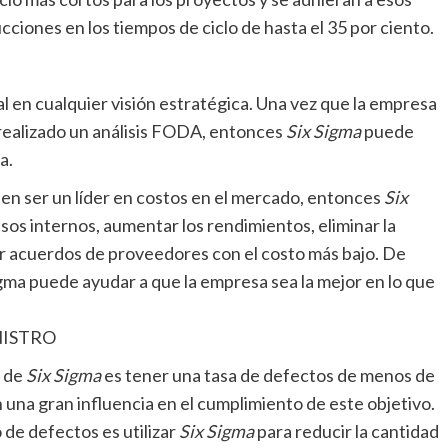
iones en los tiempos de ciclo de hasta el 35 por ciento.
en cualquier visión estratégica. Una vez que la empresa
a realizado un análisis FODA, entonces
Six Sigma
puede
a.
a en ser un líder en costos en el mercado, entonces
Six
sos internos, aumentar los rendimientos, eliminar la
r acuerdos de proveedores con el costo más bajo. De
igma puede ayudar a que la empresa sea la mejor en lo que
NISTRO
o de
Six Sigma
es tener una tasa de defectos de menos de
n una gran influencia en el cumplimiento de este objetivo.
 de defectos es utilizar
Six Sigma
para reducir la cantidad