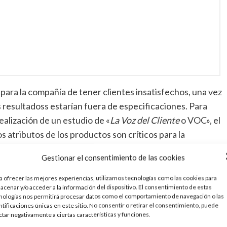
 para la compañía de tener clientes insatisfechos, una vez
resultadoss estarían fuera de especificaciones. Para
ealización de un estudio de «
La Voz del Cliente
o VOC», el
s atributos de los productos son críticos para la
Gestionar el consentimiento de las cookies
a ofrecer las mejores experiencias, utilizamos tecnologías como las cookies para
necesita que sus empleados actúen de una manera correcta
acenar y/o acceder a la información del dispositivo. El consentimiento de estas
nologías nos permitirá procesar datos como el comportamiento de navegación o las
esté suficientemente motivado. En efecto, las
ntificaciones únicas en este sitio. No consentir o retirar el consentimiento, puede
cipar plenamente con los empleados han demostrado
ctar negativamente a ciertas características y funciones.