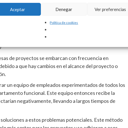
cremento en la productividad.
Aceptar
Denegar
Ver preferencias
 la resolución de problemas bajo la metodología Six
 y ayudará a crear un clima y sistemas de motivación para
Política de cookies
O
esas de proyectos se embarcan con frecuencia en
l debido a que hay cambios en el alcance del proyecto o
ón.
rar un equipo de empleados experimentados de todos los
partamento funcional. Este equipo entonces recibe la
fectarían negativamente, llevando a largos tiempos de
soluciones a estos problemas potenciales. Este método
lo más cortos para los proyectos y se adhieran a esos