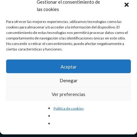
Gestionar el consentimiento de
Fundamentos de Six Sigma
las cookies
admin
abril 9, 2020
0
Para ofrecer las mejores experiencias, utilizamos tecnologías como las
Ingeniería Aeroespacial
cookies para almacenar y/o acceder a la información del dispositivo. El
consentimiento de estas tecnologías nos permitirá procesar datos como el
Definición de Six Sigma
comportamiento de navegación o las identificaciones únicas en este sitio.
No consentir o retirar el consentimiento, puede afectar negativamente a
admin
abril 9, 2020
0
ciertas características y funciones.
Aceptar
Denegar
Últimas Publicaciones
Ver preferencias
Costes de Implementación
Política de cookies
Ventajas del Six Sigma
Métricas de Six Sigma