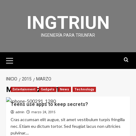
INGTRIUN
INGENIERÍA PARA TRIUNFAR
INICIO
2015
MARZO
Mes:
marzo 2015
Entertainment
Gadgets
News
Technology
Teens use apps to keep secrets?
admin
marzo 24, 2015
Cras accumsan elit augue, sit amet vestibulum turpis fringilla
nec. Etiam eu dictum tortor. Sed feugiat lacus non ultricies
pulvinar....