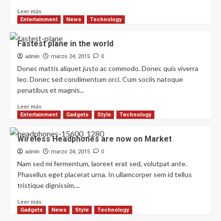
Leer más
Entertainment
News
Technology
Fastest plane in the world
admin
marzo 24, 2015
0
Donec mattis aliquet justo ac commodo. Donec quis viverra
leo. Donec sed condimentum orci. Cum sociis natoque
penatibus et magnis...
Leer más
Entertainment
Gadgets
Style
Technology
Wireless Headphones are now on Market
admin
marzo 24, 2015
0
Nam sed mi fermentum, laoreet erat sed, volutpat ante.
Phasellus eget placerat urna. In ullamcorper sem id tellus
tristique dignissim....
Leer más
Gadgets
News
Style
Technology