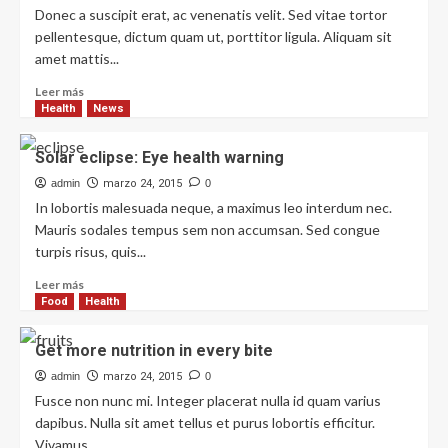
Donec a suscipit erat, ac venenatis velit. Sed vitae tortor
pellentesque, dictum quam ut, porttitor ligula. Aliquam sit
amet mattis...
Leer más
Health
News
Solar eclipse: Eye health warning
admin
marzo 24, 2015
0
In lobortis malesuada neque, a maximus leo interdum nec.
Mauris sodales tempus sem non accumsan. Sed congue
turpis risus, quis...
Leer más
Food
Health
Get more nutrition in every bite
admin
marzo 24, 2015
0
Fusce non nunc mi. Integer placerat nulla id quam varius
dapibus. Nulla sit amet tellus et purus lobortis efficitur.
Vivamus...