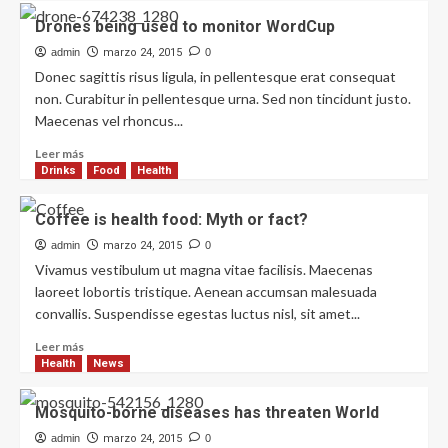
Drones being used to monitor WordCup
admin
marzo 24, 2015
0
Donec sagittis risus ligula, in pellentesque erat consequat
non. Curabitur in pellentesque urna. Sed non tincidunt justo.
Maecenas vel rhoncus...
Leer más
Drinks
Food
Health
Coffee is health food: Myth or fact?
admin
marzo 24, 2015
0
Vivamus vestibulum ut magna vitae facilisis. Maecenas
laoreet lobortis tristique. Aenean accumsan malesuada
convallis. Suspendisse egestas luctus nisl, sit amet...
Leer más
Health
News
Mosquito-borne diseases has threaten World
admin
marzo 24, 2015
0