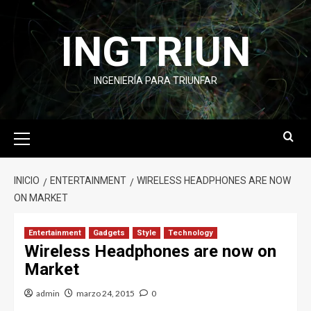
INGTRIUN
INGENIERÍA PARA TRIUNFAR
INICIO
ENTERTAINMENT
WIRELESS HEADPHONES ARE NOW
ON MARKET
Entertainment
Gadgets
Style
Technology
Wireless Headphones are now on
Market
admin
marzo 24, 2015
0