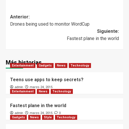
Anterior:
Drones being used to monitor WordCup
Siguiente:
Fastest plane in the world
Más historias
Entertainment
Gadgets
News
Technology
Teens use apps to keep secrets?
admin
marzo 24, 2015
Entertainment
News
Technology
Fastest plane in the world
admin
marzo 24, 2015
0
Gadgets
News
Style
Technology