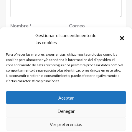
Nombre
*
Correo
electrónico
*
Gestionar el consentimiento de
las cookies
Para ofrecer las mejores experiencias, utilizamos tecnologías como las
Web
cookies para almacenar y/o acceder a la información del dispositivo. El
consentimiento de estas tecnologías nos permitirá procesar datos como el
comportamiento de navegación o las identificaciones únicas en este sitio.
No consentir o retirar el consentimiento, puede afectar negativamente a
ciertas características y funciones.
Guarda mi nombre, correo electrónico y web en
este navegador para la próxima vez que
Aceptar
comente.
Denegar
Ver preferencias