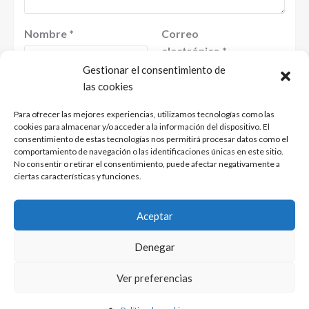
Nombre
*
Correo
electrónico
*
Gestionar el consentimiento de
las cookies
Web
Para ofrecer las mejores experiencias, utilizamos tecnologías como las
cookies para almacenar y/o acceder a la información del dispositivo. El
consentimiento de estas tecnologías nos permitirá procesar datos como el
comportamiento de navegación o las identificaciones únicas en este sitio.
No consentir o retirar el consentimiento, puede afectar negativamente a
ciertas características y funciones.
Guarda mi nombre, correo electrónico y web en
este navegador para la próxima vez que
Aceptar
comente.
Denegar
Ver preferencias