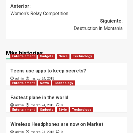
Anterior:
Women’s Relay Competition
Siguiente:
Destruction in Montania
Más historias
Entertainment
Gadgets
News
Technology
Teens use apps to keep secrets?
admin
marzo 24, 2015
Entertainment
News
Technology
Fastest plane in the world
admin
marzo 24, 2015
0
Entertainment
Gadgets
Style
Technology
Wireless Headphones are now on Market
admin
marzo 24, 2015
0